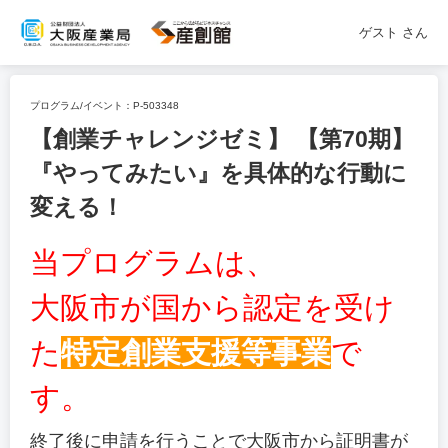
ゲスト
さん
プログラム/イベント：
P-503348
【創業チャレンジゼミ】 【第70期】
『やってみたい』を具体的な行動に
変える！
当プログラムは、
大阪市が国から認定を受け
た
特定創業支援等事業
で
す。
終了後に申請を行うことで大阪市から証明書が