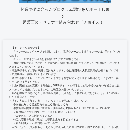
起業準備に合ったプログラム選びをサポートしま
す！
起業面談・セミナー組み合わせ「チョイス！」
・【キャンセルについて】
‐ キャンセルはマイページでお願いします。電話やメールによるキャンセルはお受けいたしか
ねます。
‐ キャンセルできない場合はお問合せ先までご連絡ください。
‐ お席に限りがあるセミナーを欠席される場合は必ず前日までにキャンセル処理をしていただ
きますようお願いいたします。
・報道関係者などの事前承認を受けた方を除き、公益財団法人大阪産業局が主催するプログラ
ムの無断録音・撮影は禁止されています。
・諸般の事情により、このプログラムをやむを得ず変更又は中止する場合がありますので、あ
らかじめご了承ください。
・中止や開催方法を変更する場合は、WEBサイトへの掲示およびお申込いただいた皆さまには
メールにてご連絡いたしますので、ご確認をお願いいたします。
・他のお客様の迷惑になると事務局が判断した場合は、ご参加いただけない、またはご退室い
ただく場合があります。
・以下の方はご参加をお断りしておりますので予めご了承ください。
‐ 参加者に対する営業行為を主たる目的とする方
‐ 悪質商法や関連諸法規に違法性・脱法性の可能性があるビジネスに関わっている方
‐ 公序良俗に反する商品・サービスを取り扱っている方
‐ マルチビジネスに関わっている方
‐ 特定の宗教や思想（政治）の普及を主たる目的とする方
‐ 反社会的法人・団体に関わっている方
・入力いただいた個人情報は、あらかじめ明示した収集目的の範囲内でのみ利用し、外部へ提