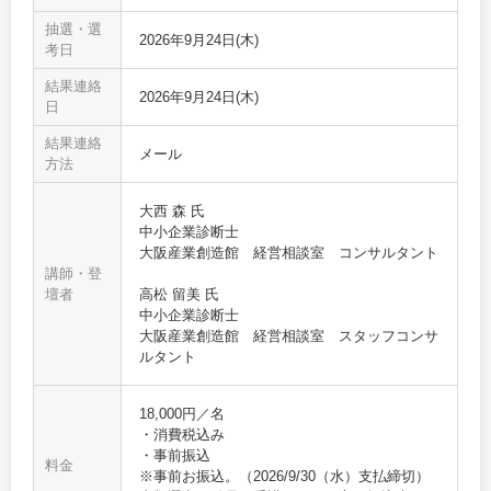
抽選・選
2026年9月24日(木)
考日
結果連絡
2026年9月24日(木)
日
結果連絡
メール
方法
大西 森 氏
中小企業診断士
大阪産業創造館 経営相談室 コンサルタント
講師・登
壇者
高松 留美 氏
中小企業診断士
大阪産業創造館 経営相談室 スタッフコンサ
ルタント
18,000円／名
・消費税込み
・事前振込
料金
※事前お振込。（2026/9/30（水）支払締切）