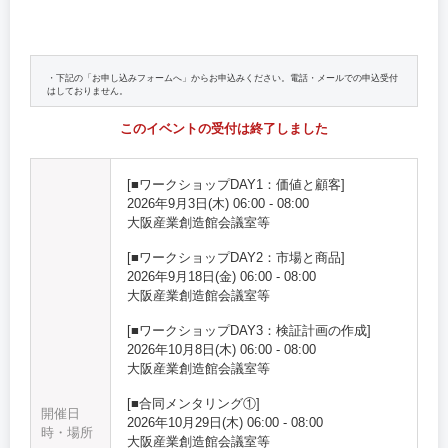
・下記の「お申し込みフォームへ」からお申込みください。電話・メールでの申込受付
はしておりません。
このイベントの受付は終了しました
[
■ワークショップDAY1：価値と顧客
]
2026年9月3日(木)
06:00
-
08:00
大阪産業創造館
会議室等
[
■ワークショップDAY2：市場と商品
]
2026年9月18日(金)
06:00
-
08:00
大阪産業創造館
会議室等
[
■ワークショップDAY3：検証計画の作成
]
2026年10月8日(木)
06:00
-
08:00
大阪産業創造館
会議室等
[
■合同メンタリング①
]
開催日
2026年10月29日(木)
06:00
-
08:00
時・場所
大阪産業創造館
会議室等