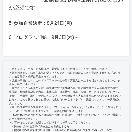
が必須です。
5. 参加企業決定：8月24日(月)
6. プログラム開始：9月3日(木)～
・キャンセル（欠席）する場合は、必ず前日までにお問合せ先までご連絡ください
・報道関係者などの事前承認を受けた方を除き、公益財団法人大阪産業局が主催するプログラ
ムの無断録音・撮影は禁止されています。
・諸般の事情により、このプログラムをやむを得ず変更又は中止する場合がありますので、あ
らかじめご了承ください。
・本プログラムへの参加及び、出展者並びに参加者の責に帰す本プログラム会場内での事故、
出展者・登壇者等の説明内容・事業内容・経営状況、商品・技術・サービス及び本プログラム
で発生した商談・取引・契約などについて、公益財団法人大阪産業局は何ら保証等するもので
はなく、これら及びこれらに基づいて生じたいかなるトラブル・損害についても、一切責任を
負いません。
・中止や開催方法を変更する場合は、WEBサイトへの掲示およびお申込いただいた皆さまには
メールにてご連絡いたしますので、ご確認をお願いいたします。
・他のお客様の迷惑になると事務局が判断した場合は、ご参加いただけない、またはご退室い
ただく場合があります。
・以下の方はご参加をお断りしておりますので予めご了承ください。
‐ 参加者に対する営業行為を主たる目的とする方
‐ 悪質商法や関連諸法規に違法性・脱法性の可能性があるビジネスに関わっている方