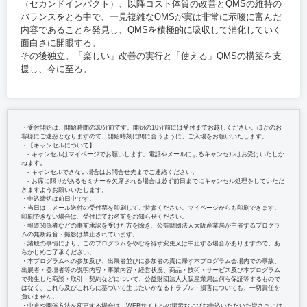
（セカンドインパクト）、以降コスト体質の改善とQMSの維持の
バランスをとる中で、一見複雑なQMSが実は非常に示唆に富んだ
内容であることを発見し、QMSを積極的に吸収して消化していく
面白さに開眼する。
その後独立。「楽しい」改善の実行と「使える」QMSの構築を支
援し、今に至る。
・受付開始は、開始時間の30分前です。開始の10分前には受付までお越しください。ほかのお
客様にご迷惑となりますので、開始時刻に間に合うように、ご入場をお願いいたします。
・【キャンセルについて】
‐ キャンセルはマイページでお願いします。電話やメールによるキャンセルはお受けいたしか
ねます。
‐ キャンセルできない場合はお問合せ先までご連絡ください。
‐ お席に限りがあるセミナーを欠席される場合は必ず前日までにキャンセル処理をしていただ
きますようお願いいたします。
・申込締切は前日中です。
・当日は、メール送付の受付票を印刷してご持参ください。マイページからも印刷できます。
印刷できない場合は、受付にてお名前をお知らせください。
・報道関係者などの事前承認を受けた方を除き、公益財団法人大阪産業局が主催するプログラ
ムの無断録音・撮影は禁止されています。
・諸般の事情により、このプログラムをやむを得ず変更又は中止する場合がありますので、あ
らかじめご了承ください。
・本プログラムへの参加及び、出展者並びに参加者の責に帰す本プログラム会場内での事故、
出展者・登壇者等の説明内容・事業内容・経営状況、商品・技術・サービス及び本プログラム
で発生した商談・取引・契約などについて、公益財団法人大阪産業局は何ら保証等するもので
はなく、これら及びこれらに基づいて生じたいかなるトラブル・損害についても、一切責任を
負いません。
・中止や開催方法を変更する場合は、WEBサイトへの掲示およびお申込いただいた皆さまには