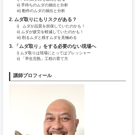
ii) 手待ちのムダの抽出と分析
iii) 動作のムダの抽出と分析
2. ムダ取りにもリスクがある？
i) ムダが品質を担保していたのかも！
ii) ムダが疲労を軽減していたのかも！
iii) 削るムダと残すムダを見極める
3. 「ムダ取り」をする必要のない現場へ
i) ムダ取りは現場にとってはプレッシャー
ii) 「早生完熟」工程の育て方
講師プロフィール