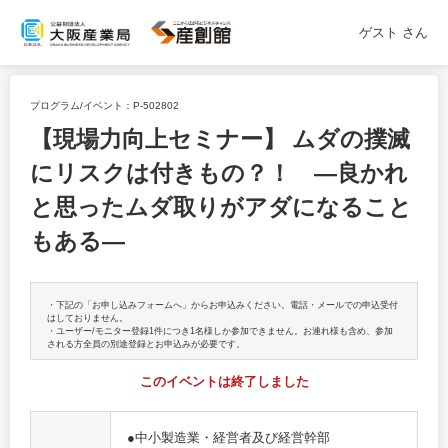
ゲスト
さん
プログラム/イベント：
P-502802
【現場力向上セミナー】 ムダの撲滅
にリスクは付きもの？！ ―良かれ
と思ったムダ取りがアダになること
もある―
・下記の「お申し込みフォームへ」からお申込みください。電話・メールでの申込受付
はしておりません。
・ユーザー/モニター登録1件につき1名様しか参加できません。お連れ様も含め、参加
される方全員の別途登録とお申込みが必要です。
このイベントは終了しました
●中小製造業・経営者及び経営幹部