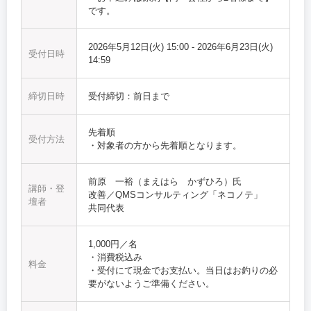
です。
2026年5月12日(火) 15:00
-
2026年6月23日(火)
受付日時
14:59
締切日時
受付締切：前日まで
先着順
受付方法
・対象者の方から先着順となります。
前原 一裕（まえはら かずひろ）氏
講師・登
改善／QMSコンサルティング「ネコノテ」
壇者
共同代表
1,000円／名
・消費税込み
料金
・受付にて現金でお支払い。当日はお釣りの必
要がないようご準備ください。