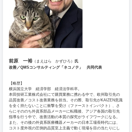
前原 一裕
（まえはら かずひろ）
氏
改善／QMSコンサルティング「ネコノテ」 共同代表
【略歴】
横浜国立大学 経済学部 経済法学科卒。
本田技研工業株式会社にて購買業務に携わる中で、欧州取引先の
品質改善／コスト改善業務を担当。その際、取引先がKAIZEN意識
を全く持たないことに衝撃を受け（ファーストインパクト）、さ
らにそののち外資系部品メーカーに転職後、アジア各国の取引先
指導を行う中で、改善活動の本質の探究がライフワークになる。
また、その後の外資系医療機器メーカーの日本工場長時代には、
コスト度外視の圧倒的品質至上主義で動く現場を目の当たりにし