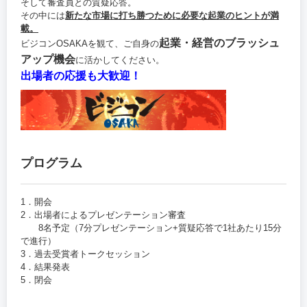
そして審査員との質疑応答。
その中には
新たな市場に打ち勝つために必要な起業のヒントが満
載。
起業・経営のブラッシュ
ビジコンOSAKAを観て、ご自身の
アップ機会
に活かしてください。
出場者の応援も大歓迎！
プログラム
1．開会
2．出場者によるプレゼンテーション審査
8名予定（7分プレゼンテーション+質疑応答で1社あたり15分
で進行）
3．過去受賞者トークセッション
4．結果発表
5．閉会