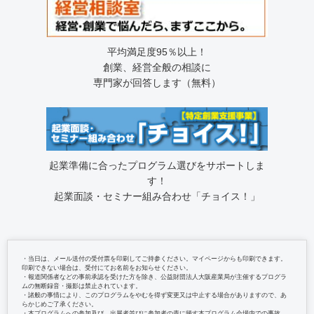
平均満足度95％以上！
創業、経営全般の相談に
専門家が回答します（無料）
起業準備に合ったプログラム選びをサポートしま
す！
起業面談・セミナー組み合わせ「チョイス！」
・当日は、メール送付の受付票を印刷してご持参ください。マイページからも印刷できます。
印刷できない場合は、受付にてお名前をお知らせください。
・報道関係者などの事前承認を受けた方を除き、公益財団法人大阪産業局が主催するプログラ
ムの無断録音・撮影は禁止されています。
・諸般の事情により、このプログラムをやむを得ず変更又は中止する場合がありますので、あ
らかじめご了承ください。
・本プログラムへの参加及び、出展者並びに参加者の責に帰す本プログラム会場内での事故、