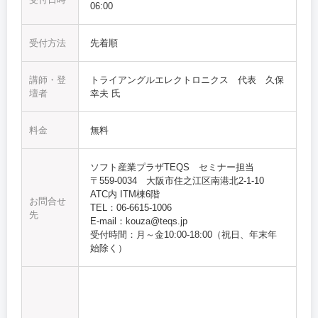
06:00
受付方法
先着順
講師・登
トライアングルエレクトロニクス 代表 久保
壇者
幸夫 氏
料金
無料
ソフト産業プラザTEQS セミナー担当
〒559-0034 大阪市住之江区南港北2-1-10
ATC内 ITM棟6階
お問合せ
TEL：06-6615-1006
先
E-mail：kouza@teqs.jp
受付時間：月～金10:00‐18:00（祝日、年末年
始除く）