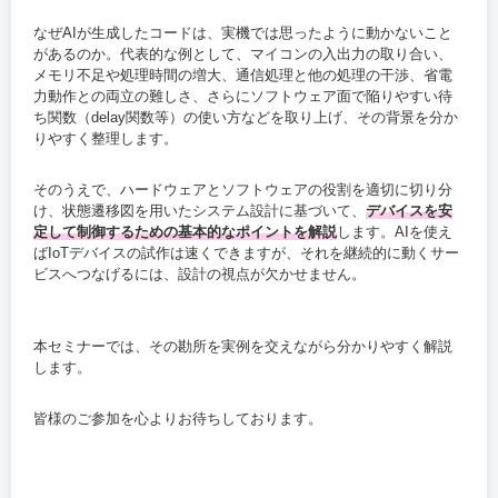
なぜAIが生成したコードは、実機では思ったように動かないこと
があるのか。代表的な例として、マイコンの入出力の取り合い、
メモリ不足や処理時間の増大、通信処理と他の処理の干渉、省電
力動作との両立の難しさ、さらにソフトウェア面で陥りやすい待
ち関数（delay関数等）の使い方などを取り上げ、その背景を分か
りやすく整理します。
そのうえで、ハードウェアとソフトウェアの役割を適切に切り分
け、状態遷移図を用いたシステム設計に基づいて、
デバイスを安
定して制御するための基本的なポイントを解説
します。AIを使え
ばIoTデバイスの試作は速くできますが、それを継続的に動くサー
ビスへつなげるには、設計の視点が欠かせません。
本セミナーでは、その勘所を実例を交えながら分かりやすく解説
します。
皆様のご参加を心よりお待ちしております。