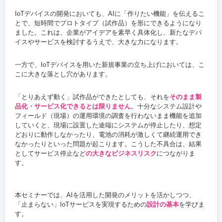
IoTデバイスの開発においても、AIに「作りたい機能」を伝えるこ
とで、短時間でプロトタイプ（試作品）を形にできるようになり
ました。これは、企業がアイデアを素早く具体化し、新たなデバ
イスやサービスを検討するうえで、大きな力になります。
一方で、IoTデバイスを用いた新規事業の立ち上げにおいては、こ
こに大きな落とし穴があります。
「とりあえず動く」試作品ができたとしても、それを
そのまま製
品化・サービス化できるとは限りません
。十分なシステム設計や
フィールド（現場）の運用環境の調査を行わないまま機能を追加
していくと、現場に設置した途端にシステムが停止したり、想定
どおりに動作しなかったり、電池の消耗が激しくて継続運用でき
なかったりといった問題が起こります。こうした不具合は、結果
としてサービス停止など
の大きなビジネスリスク
につながりま
す。
本セミナーでは、AIを活用した開発のメリットを活かしつつ、
「止まらない」IoTサービスを実現するための
設計の基本
を学びま
す。