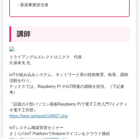
・新規事業担当者
講師
トライアングルエレクトロニクス 代表
久保幸夫 氏
IoTや組み込みシステム、ネットワーク系の技術教育、執筆、講師
活動を行う。
テックスでは、Raspberry Pi やIoT関連の講師を担当。（下記参
考）
『話題の小型パソコン基板Raspberry Piで電子工作入門?イメディ
オ電子工作部』
https://teqs.jp/report/140827.php
IoTシステム構築実習セミナー
さくらのIoT PlatformでArduinoマイコンをクラウド接続