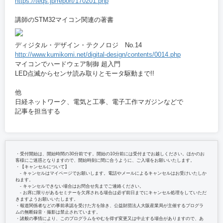
https://teqs.jp/report/170201.php
講師のSTM32マイコン関連の著書
ディジタル・デザイン・テクノロジ No.14
http://www.kumikomi.net/digital-design/contents/0014.php
マイコンでハードウェア制御 超入門
LED点滅からセンサ読み取りとモータ駆動まで!!
他
日経ネットワーク、電気と工事、電子工作マガジンなどで
記事を担当する
・受付開始は、開始時間の30分前です。開始の10分前には受付までお越しください。ほかのお
客様にご迷惑となりますので、開始時刻に間に合うように、ご入場をお願いいたします。
・【キャンセルについて】
‐ キャンセルはマイページでお願いします。電話やメールによるキャンセルはお受けいたしか
ねます。
‐ キャンセルできない場合はお問合せ先までご連絡ください。
‐ お席に限りがあるセミナーを欠席される場合は必ず前日までにキャンセル処理をしていただ
きますようお願いいたします。
・報道関係者などの事前承認を受けた方を除き、公益財団法人大阪産業局が主催するプログラ
ムの無断録音・撮影は禁止されています。
・諸般の事情により、このプログラムをやむを得ず変更又は中止する場合がありますので、あ