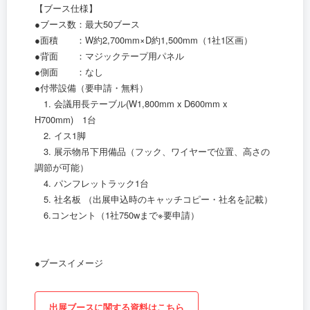
【ブース仕様】
●ブース数：最大50ブース
●面積 ：W約2,700mm×D約1,500mm（1社1区画）
●背面 ：マジックテープ用パネル
●側面 ：なし
●付帯設備（要申請・無料）
1. 会議用長テーブル(W1,800mm x D600mm x
H700mm) 1台
2. イス1脚
3. 展示物吊下用備品（フック、ワイヤーで位置、高さの
調節が可能）
4. パンフレットラック1台
5. 社名板 （出展申込時のキャッチコピー・社名を記載）
6.コンセント（1社750wまで※要申請）
●ブースイメージ
出展ブースに関する資料はこちら