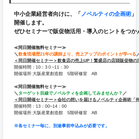
中小企業経営者向けに、「
ノベルティの企画術
」
開催します。
ぜひセミナーで販促物活用・導入のヒントをつか
≪同日開催無料セミナー≫
＼
飲食現場歴21年の講師より、売上アップのポイントが学べる
＜同日開催セミナー＞飲食店の売上UP！繁盛店の店頭販促物の
開催時間：10：3０~11：30
開催場所:大阪産業創造館 5階研修室 AB
≪同日開催無料セミナー≫
＼
ターゲット目線でノベルティを企画してみませんか？
／
＜同日開催セミナー＞会社の想いを届けるノベルティ企画術「
開催時間：13：00~14：00
開催場所:大阪産業創造館 5階研修室 AB
※各セミナー毎に、別途事前申込みが必要です。