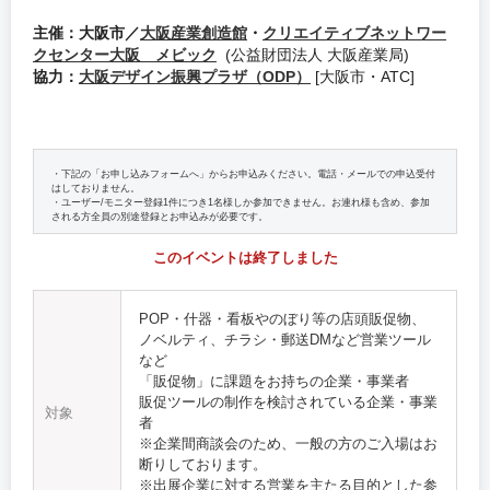
主催：大阪市／
大阪産業創造館
・
クリエイティブネットワー
クセンター大阪 メビック
(公益財団法人 大阪産業局)
協力：
大阪デザイン振興プラザ（ODP）
[大阪市・ATC]
・下記の「お申し込みフォームへ」からお申込みください。電話・メールでの申込受付
はしておりません。
・ユーザー/モニター登録1件につき1名様しか参加できません。お連れ様も含め、参加
される方全員の別途登録とお申込みが必要です。
このイベントは終了しました
POP・什器・看板やのぼり等の店頭販促物、
ノベルティ、チラシ・郵送DMなど営業ツール
など
「販促物」に課題をお持ちの企業・事業者
販促ツールの制作を検討されている企業・事業
対象
者
※企業間商談会のため、一般の方のご入場はお
断りしております。
※出展企業に対する営業を主たる目的とした参