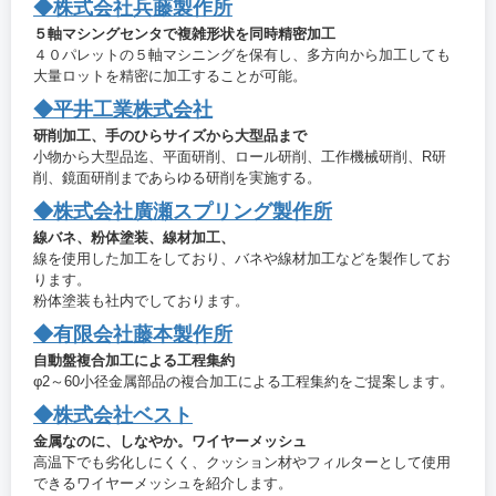
◆株式会社兵藤製作所
５軸マシングセンタで複雑形状を同時精密加工
４０パレットの５軸マシニングを保有し、多方向から加工しても
大量ロットを精密に加工することが可能。
◆平井工業株式会社
研削加工、手のひらサイズから大型品まで
小物から大型品迄、平面研削、ロール研削、工作機械研削、R研
削、鏡面研削まであらゆる研削を実施する。
◆株式会社廣瀬スプリング製作所
線バネ、粉体塗装、線材加工、
線を使用した加工をしており、バネや線材加工などを製作してお
ります。
粉体塗装も社内でしております。
◆有限会社藤本製作所
自動盤複合加工による工程集約
φ2～60小径金属部品の複合加工による工程集約をご提案します。
◆株式会社ベスト
金属なのに、しなやか。ワイヤーメッシュ
高温下でも劣化しにくく、クッション材やフィルターとして使用
できるワイヤーメッシュを紹介します。