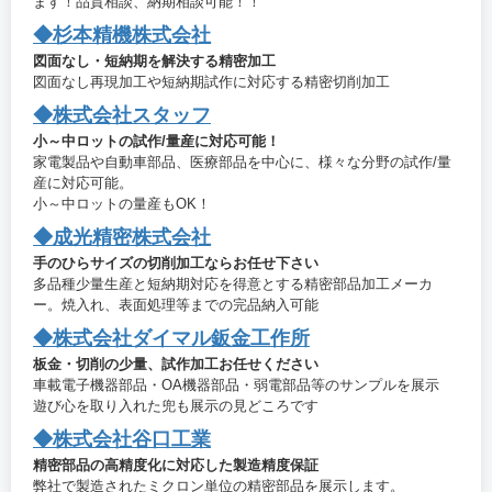
ます！品質相談、納期相談可能！！
◆杉本精機株式会社
図面なし・短納期を解決する精密加工
図面なし再現加工や短納期試作に対応する精密切削加工
◆株式会社スタッフ
小～中ロットの試作/量産に対応可能！
家電製品や自動車部品、医療部品を中心に、様々な分野の試作/量
産に対応可能。
小～中ロットの量産もOK！
◆成光精密株式会社
手のひらサイズの切削加工ならお任せ下さい
多品種少量生産と短納期対応を得意とする精密部品加工メーカ
ー。焼入れ、表面処理等までの完品納入可能
◆株式会社ダイマル鈑金工作所
板金・切削の少量、試作加工お任せください
車載電子機器部品・OA機器部品・弱電部品等のサンプルを展示
遊び心を取り入れた兜も展示の見どころです
◆株式会社谷口工業
精密部品の高精度化に対応した製造精度保証
弊社で製造されたミクロン単位の精密部品を展示します。