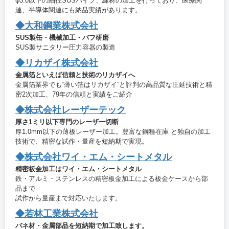
φ3.0以下の細径SUSパイプ、線材の加工を行っており、医療関
連、半導体関連にも納品実績があります。
◆大和鋼業株式会社
SUS製缶・機械加工・バフ研磨
SUS製サニタリー圧力容器の製造
◆リカザイ株式会社
金属箔といえば信頼と技術のリカザイへ
金属箔業界でも“薄い箔はリカザイ”と評判の高品質な圧延技術と精
密2次加工、79年の信頼と実績をご紹介
◆株式会社レーザーテック
厚さ1ミリ以下専門のレーザー切断
厚1.0mm以下の薄板レーザー加工。豊富な鋼種在庫 と独自の加工
技術で、精密な試作・量産を短納期で実現。
◆株式会社ワイ・エム・シートメタル
精密板金加工はワイ・エム・シートメタル
鉄・アルミ・ステンレスの精密板金加工による板金ケースから部
品まで
試作から量産まで対応いたします。
◆若林工業株式会社
バネ材・金属部品を短納期で加工致します。