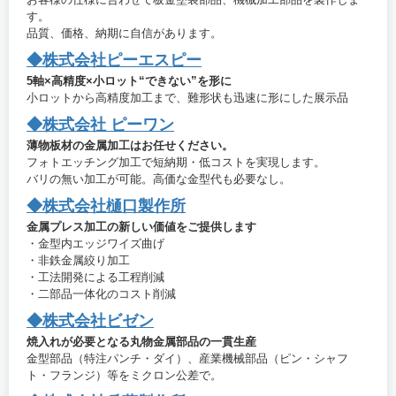
す。
品質、価格、納期に自信があります。
◆株式会社ピーエスピー
5軸×高精度×小ロット“できない”を形に
小ロットから高精度加工まで、難形状も迅速に形にした展示品
◆株式会社 ピーワン
薄物板材の金属加工はお任せください。
フォトエッチング加工で短納期・低コストを実現します。
バリの無い加工が可能。高価な金型代も必要なし。
◆株式会社樋口製作所
金属プレス加工の新しい価値をご提供します
・金型内エッジワイズ曲げ
・非鉄金属絞り加工
・工法開発による工程削減
・二部品一体化のコスト削減
◆株式会社ビゼン
焼入れが必要となる丸物金属部品の一貫生産
金型部品（特注パンチ・ダイ）、産業機械部品（ピン・シャフ
ト・フランジ）等をミクロン公差で。