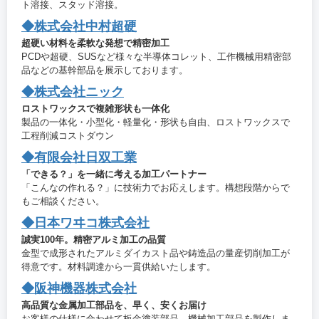
ト溶接、スタッド溶接。
◆株式会社中村超硬
超硬い材料を柔軟な発想で精密加工
PCDや超硬、SUSなど様々な半導体コレット、工作機械用精密部
品などの基幹部品を展示しております。
◆株式会社ニック
ロストワックスで複雑形状も一体化
製品の一体化・小型化・軽量化・形状も自由、ロストワックスで
工程削減コストダウン
◆有限会社日双工業
「できる？」を一緒に考える加工パートナー
「こんなの作れる？」に技術力でお応えします。構想段階からで
もご相談ください。
◆日本ワヰコ株式会社
誠実100年。精密アルミ加工の品質
金型で成形されたアルミダイカスト品や鋳造品の量産切削加工が
得意です。材料調達から一貫供給いたします。
◆阪神機器株式会社
高品質な金属加工部品を、早く、安くお届け
お客様の仕様に合わせて板金塗装部品、機械加工部品を製作しま