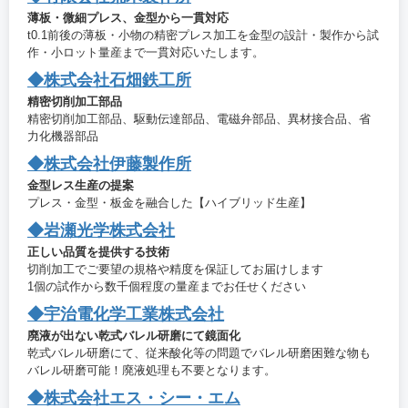
薄板・微細プレス、金型から一貫対応
t0.1前後の薄板・小物の精密プレス加工を金型の設計・製作から試
作・小ロット量産まで一貫対応いたします。
◆株式会社石畑鉄工所
精密切削加工部品
精密切削加工部品、駆動伝達部品、電磁弁部品、異材接合品、省
力化機器部品
◆株式会社伊藤製作所
金型レス生産の提案
プレス・金型・板金を融合した【ハイブリッド生産】
◆岩瀬光学株式会社
正しい品質を提供する技術
切削加工でご要望の規格や精度を保証してお届けします
1個の試作から数千個程度の量産までお任せください
◆宇治電化学工業株式会社
廃液が出ない乾式バレル研磨にて鏡面化
乾式バレル研磨にて、従来酸化等の問題でバレル研磨困難な物も
バレル研磨可能！廃液処理も不要となります。
◆株式会社エス・シー・エム