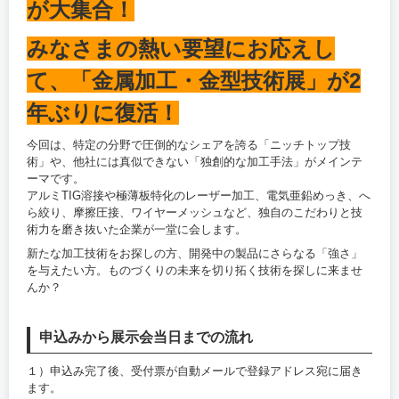
が大集合！
みなさまの熱い要望にお応えし
て、「金属加工・金型技術展」が2
年ぶりに復活！
今回は、特定の分野で圧倒的なシェアを誇る「ニッチトップ技
術」や、他社には真似できない「独創的な加工手法」がメインテ
ーマです。
アルミTIG溶接や極薄板特化のレーザー加工、電気亜鉛めっき、へ
ら絞り、摩擦圧接、ワイヤーメッシュなど、独自のこだわりと技
術力を磨き抜いた企業が一堂に会します。
新たな加工技術をお探しの方、開発中の製品にさらなる「強さ」
を与えたい方。ものづくりの未来を切り拓く技術を探しに来ませ
んか？
申込みから展示会当日までの流れ
１）申込み完了後、受付票が自動メールで登録アドレス宛に届き
ます。