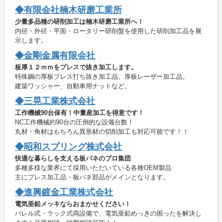
◆有限会社楠木研磨工業所
少量多品種の研削加工は楠木研磨工業所へ！
内径・外径・平面・ロータリー研削盤を使用した研削加工品を展
示します。
◆金剛金属有限会社
板厚１２ｍｍをプレスで抜き加工します。
特殊鋼の厚板プレス打ち抜き加工品、厚板レーザー加工品。
建築ワッシャー、自動車用ナットなど。
◆三晃工業株式会社
工作機械90台保有！中量産加工を得意です！
NC工作機械約90台の圧倒的な設備台数！
丸材・角材はもちろん異形材の切削加工も対応可能です！！
◆昭和スプリング株式会社
快適な暮らしを支える板バネのプロ集団
多種多様な業界にて採用いただいている各種OEM製品
主にプレス加工品・板バネ部品がメインとなります。
◆進興鍍金工業株式会社
電気亜鉛メッキならおまかせください！
バレル式・ラック式両設備で、電気亜鉛めっきの困ったを解決し