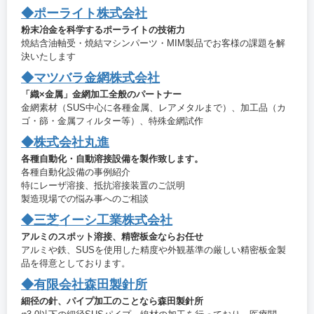
◆ポーライト株式会社
粉末冶金を科学するポーライトの技術力
焼結含油軸受・焼結マシンパーツ・MIM製品でお客様の課題を解
決いたします
◆マツバラ金網株式会社
「織×金属」金網加工全般のパートナー
金網素材（SUS中心に各種金属、レアメタルまで）、加工品（カ
ゴ・篩・金属フィルター等）、特殊金網試作
◆株式会社丸進
各種自動化・自動溶接設備を製作致します。
各種自動化設備の事例紹介
特にレーザ溶接、抵抗溶接装置のご説明
製造現場での悩み事へのご相談
◆三芝イーシ工業株式会社
アルミのスポット溶接、精密板金ならお任せ
アルミや鉄、SUSを使用した精度や外観基準の厳しい精密板金製
品を得意としております。
◆有限会社森田製針所
細径の針、パイプ加工のことなら森田製針所