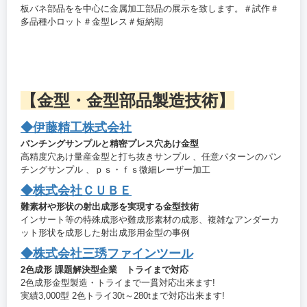
板バネ部品をを中心に金属加工部品の展示を致します。＃試作＃
多品種小ロット＃金型レス＃短納期
【金型・金型部品製造技術】
◆伊藤精工株式会社
パンチングサンプルと精密プレス穴あけ金型
高精度穴あけ量産金型と打ち抜きサンプル 、任意パターンのパン
チングサンプル 、ｐｓ・ｆｓ微細レーザー加工
◆株式会社ＣＵＢＥ
難素材や形状の射出成形を実現する金型技術
インサート等の特殊成形や難成形素材の成形、複雑なアンダーカ
ット形状を成形した射出成形用金型の事例
◆株式会社三琇ファインツール
2色成形 課題解決型企業 トライまで対応
2色成形金型製造・トライまで一貫対応出来ます!
実績3,000型 2色トライ30t～280tまで対応出来ます!