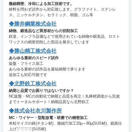
微細精密、冷却による加工技術です。
材料を問わず試作から対応致します。グラファイト、ステンレ
ス、ニッケルチタン、セラミック、樹脂、ゴム等
◆勝井鋼業株式会社
鋳物、鍛造品など異形材からの切削加工
鉄道、インフラ設備などで使用されている鋳物や鍛造品、ロスト
ワックスの精密切削した部品を展示しています
◆勝山精工株式会社
あらゆる素材のスピード試作
旋盤・フライス加工
あらゆる素材の試作品を最短納期で承ります
追加工も対応可能です
◆北野鉄工株式会社
納期と品質でお困りではないですか？
NC旋盤・MCの自動化で納期と品質を両立！丸棒材調達から完成
までトータルサポート！納期品質なら北野鉄工
◆株式会社衣川製作所
MC・ワイヤー・型彫放電・研磨での精密加工
米粒サイズの鋏(チタン材)、微細穴加工20μ～80μ(SUS材)、鏡面仕
上げ▽▽▽▽(SUS材)