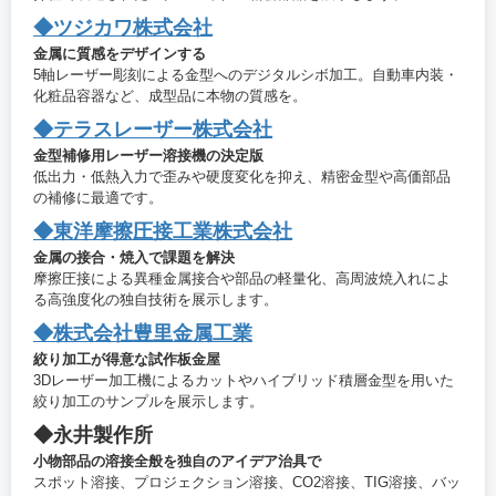
◆ツジカワ株式会社
金属に質感をデザインする
5軸レーザー彫刻による金型へのデジタルシボ加工。自動車内装・
化粧品容器など、成型品に本物の質感を。
◆テラスレーザー株式会社
金型補修用レーザー溶接機の決定版
低出力・低熱入力で歪みや硬度変化を抑え、精密金型や高価部品
の補修に最適です。
◆東洋摩擦圧接工業株式会社
金属の接合・焼入で課題を解決
摩擦圧接による異種金属接合や部品の軽量化、高周波焼入れによ
る高強度化の独自技術を展示します。
◆株式会社豊里金属工業
絞り加工が得意な試作板金屋
3Dレーザー加工機によるカットやハイブリッド積層金型を用いた
絞り加工のサンプルを展示します。
◆永井製作所
小物部品の溶接全般を独自のアイデア治具で
スポット溶接、プロジェクション溶接、CO2溶接、TIG溶接、バッ