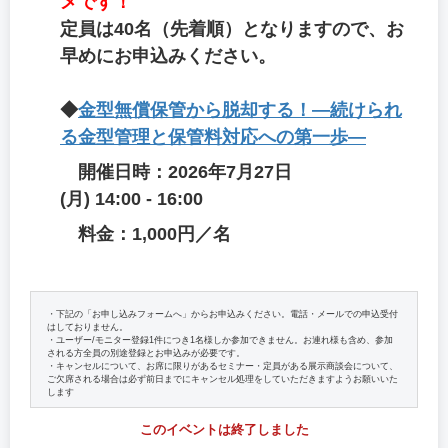
メです！
定員は40名（先着順）となりますので、お
早めにお申込みください。
◆
金型無償保管から脱却する！―続けられ
る金型管理と保管料対応への第一歩―
開催日時：2026年7月27日
(月) 14:00 - 16:00
料金：1,000円／名
・下記の「お申し込みフォームへ」からお申込みください。電話・メールでの申込受付
はしておりません。
・ユーザー/モニター登録1件につき1名様しか参加できません。お連れ様も含め、参加
される方全員の別途登録とお申込みが必要です。
・キャンセルについて、お席に限りがあるセミナー・定員がある展示商談会について、
ご欠席される場合は必ず前日までにキャンセル処理をしていただきますようお願いいた
します
このイベントは終了しました