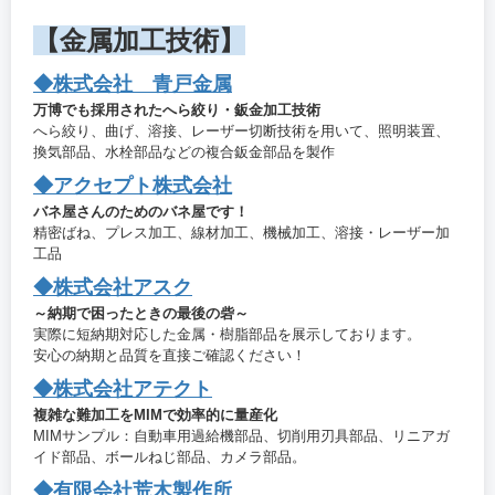
【金属加工技術】
◆株式会社 青戸金属
万博でも採用されたへら絞り・鈑金加工技術
へら絞り、曲げ、溶接、レーザー切断技術を用いて、照明装置、
換気部品、水栓部品などの複合鈑金部品を製作
◆アクセプト株式会社
バネ屋さんのためのバネ屋です！
精密ばね、プレス加工、線材加工、機械加工、溶接・レーザー加
工品
◆株式会社アスク
～納期で困ったときの最後の砦～
実際に短納期対応した金属・樹脂部品を展示しております。
安心の納期と品質を直接ご確認ください！
◆株式会社アテクト
複雑な難加工をMIMで効率的に量産化
MIMサンプル：自動車用過給機部品、切削用刃具部品、リニアガ
イド部品、ボールねじ部品、カメラ部品。
◆有限会社荒木製作所