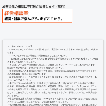
経営全般の相談に専門家が回答します（無料）
・【キャンセルについて】
‐ キャンセルはマイページでお願いします。電話やメールによるキャンセルはお受けいたしか
ねます。
‐ キャンセルできない場合はお問合せ先までご連絡ください。
‐ お席に限りがあるセミナーを欠席される場合は必ず前日までにキャンセル処理をしていただ
きますようお願いいたします。
・当日は、メール送付の受付票を印刷してご持参ください。マイページからも印刷できます。
印刷できない場合は、受付にてお名前をお知らせください。
・報道関係者などの事前承認を受けた方を除き、公益財団法人大阪産業局が主催するプログラ
ムの無断録音・撮影は禁止されています。
・諸般の事情により、このプログラムをやむを得ず変更又は中止する場合がありますので、あ
らかじめご了承ください。
・本プログラムへの参加及び、出展者並びに参加者の責に帰す本プログラム会場内での事故、
出展者・登壇者等の説明内容・事業内容・経営状況、商品・技術・サービス及び本プログラム
で発生した商談・取引・契約などについて、公益財団法人大阪産業局は何ら保証等するもので
はなく、これら及びこれらに基づいて生じたいかなるトラブル・損害についても、一切責任を
負いません。
・中止や開催方法を変更する場合は、WEBサイトへの掲示およびお申込いただいた皆さまには
メールにてご連絡いたしますので、ご確認をお願いいたします。
・他のお客様の迷惑になると事務局が判断した場合は、ご参加いただけない、またはご退室い