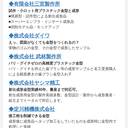
◆有限会社三宮製作所
試作・小ロット用プラスチック金型と成形
■簡易型・試作型による射出成形品
■スーパーエンプラ・インサート成形品
■切削モデル品・モックアップ
◆株式会社ダイワ
えっ、図面がなくても金型をつくれるの？
実物のゴムの金型、その金型で成形したサンプル
◆株式会社 武林製作所
バリ・グイチゼロの高精度プラスチック金型
バリ・グイチを抑えた歯ブラシ等の成形サンプルと名工受賞職人
による鏡面磨きの歯ブラシ金型入れ子
◆株式会社ヤシマ精工
射出成形金型実績40年、量産まで対応可。
射出成形用金型の製作実績多数。金型設計・製作から成形量産・
組立までトータルで対応します。
◆淀川精機株式会社
後工程を削減できる金型
成形後に成形品へタップ加工をしていたものを成形時に金型内で
処理した実績