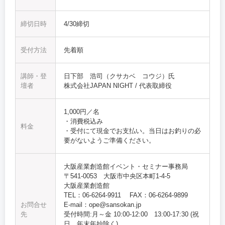
締切日時
4/30締切
受付方法
先着順
講師・登
日下部 浩司（クサカベ コウジ）氏
壇者
株式会社JAPAN NIGHT / 代表取締役
1,000円／名
・消費税込み
料金
・受付にて現金でお支払い。当日はお釣りの必
要がないようご準備ください。
大阪産業創造館イベント・セミナー事務局
〒541-0053 大阪市中央区本町1-4-5
大阪産業創造館
TEL：06-6264-9911 FAX：06-6264-9899
お問合せ
E-mail：ope@sansokan.jp
先
受付時間:月～金 10:00‐12:00 13:00-17:30 (祝
日、年末年始除く)