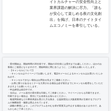
イトカルチャーの安全性向上と
業界課題の解決に尽力。「誰も
が安心して楽しめる夜の文化創
出」を掲げ、日本のナイトタイ
ムエコノミーを牽引している。
・受付開始は、開始時間の30分前です。開始の10分前には受付までお越しください。ほかのお
客様にご迷惑となりますので、開始時刻に間に合うように、ご入場をお願いいたします。
・【キャンセルについて】
‐ キャンセルはマイページでお願いします。電話やメールによるキャンセルはお受けいたしか
ねます。
‐ キャンセルできない場合はお問合せ先までご連絡ください。
‐ お席に限りがあるセミナーを欠席される場合は必ず前日までにキャンセル処理をしていただ
きますようお願いいたします。
・申込締切は前日中です。
・当日は、メール送付の受付票を印刷してご持参ください。マイページからも印刷できます。
印刷できない場合は、受付にてお名前をお知らせください。
・報道関係者などの事前承認を受けた方を除き、公益財団法人大阪産業局が主催するプログラ
ムの無断録音・撮影は禁止されています。
・諸般の事情により、このプログラムをやむを得ず変更又は中止する場合がありますので、あ
らかじめご了承ください。