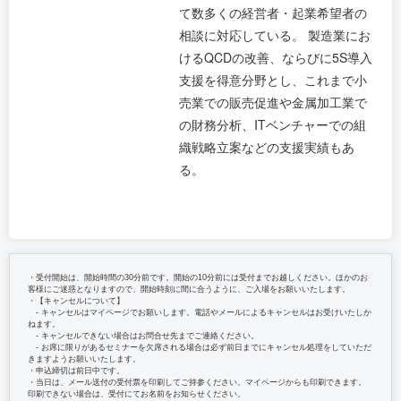
て数多くの経営者・起業希望者の
相談に対応している。 製造業にお
けるQCDの改善、ならびに5S導入
支援を得意分野とし、これまで小
売業での販売促進や金属加工業で
の財務分析、ITベンチャーでの組
織戦略立案などの支援実績もあ
る。
・受付開始は、開始時間の30分前です。開始の10分前には受付までお越しください。ほかのお
客様にご迷惑となりますので、開始時刻に間に合うように、ご入場をお願いいたします。
・【キャンセルについて】
‐ キャンセルはマイページでお願いします。電話やメールによるキャンセルはお受けいたしか
ねます。
‐ キャンセルできない場合はお問合せ先までご連絡ください。
‐ お席に限りがあるセミナーを欠席される場合は必ず前日までにキャンセル処理をしていただ
きますようお願いいたします。
・申込締切は前日中です。
・当日は、メール送付の受付票を印刷してご持参ください。マイページからも印刷できます。
印刷できない場合は、受付にてお名前をお知らせください。