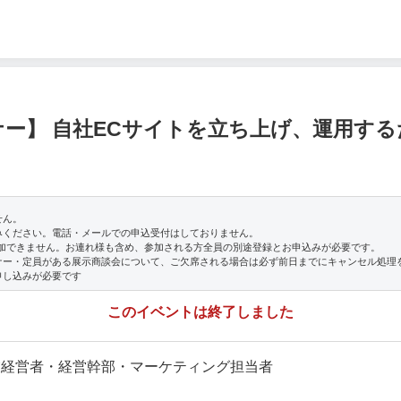
ー】 自社ECサイトを立ち上げ、運用す
せん。
みください。電話・メールでの申込受付はしておりません。
参加できません。お連れ様も含め、参加される方全員の別途登録とお申込みが必要です。
ナー・定員がある展示商談会について、ご欠席される場合は必ず前日までにキャンセル処理
申し込みが必要です
このイベントは終了しました
業経営者・経営幹部・マーケティング担当者