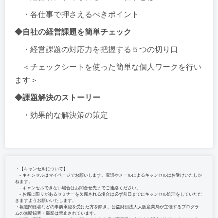
・各仕事で押さえるべきポイント
◆自社の経営課題を簡単チェック
・経営課題の対応力を把握する５つの切り口
＜チェックシートを使った簡単な個人ワークを行い
ます＞
◆課題解決のストーリー
・効果的な解決策の策定
・【キャンセルについて】
‐ キャンセルはマイページでお願いします。電話やメールによるキャンセルはお受けいたしか
ねます。
‐ キャンセルできない場合はお問合せ先までご連絡ください。
‐ お席に限りがあるセミナーを欠席される場合は必ず前日までにキャンセル処理をしていただ
きますようお願いいたします。
・報道関係者などの事前承認を受けた方を除き、公益財団法人大阪産業局が主催するプログラ
ムの無断録音・撮影は禁止されています。