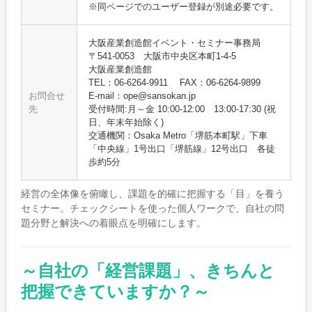
※同ページでのユーザー登録が別途必要です。
大阪産業創造館イベント・セミナー事務局
〒541-0053 大阪市中央区本町1-4-5
大阪産業創造館
TEL：06-6264-9911 FAX：06-6264-9899
お問合せ
E-mail：ope@sansokan.jp
先
受付時間:月～金 10:00‐12:00 13:00-17:30 (祝
日、年末年始除く)
交通機関：Osaka Metro「堺筋本町駅」下車
「中央線」1号出口「堺筋線」12号出口 各徒
歩約5分
経営の全体像を俯瞰し、課題を的確に把握する「目」を養う
セミナー。チェックシートを使った個人ワークで、自社の問
題分野と解決への着眼点を明確にします。
～自社の「経営課題」、きちんと
把握できていますか？～