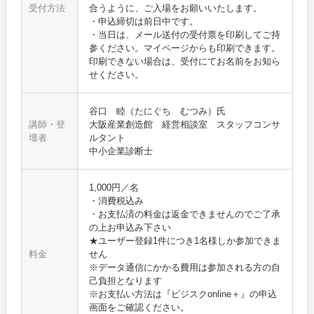
受付方法
合うように、ご入場をお願いいたします。
・申込締切は前日中です。
・当日は、メール送付の受付票を印刷してご持
参ください。マイページからも印刷できます。
印刷できない場合は、受付にてお名前をお知ら
せください。
谷口 睦（たにぐち むつみ）氏
講師・登
大阪産業創造館 経営相談室 スタッフコンサ
壇者
ルタント
中小企業診断士
1,000円／名
・消費税込み
・お支払済の料金は返金できませんのでご了承
の上お申込み下さい
★ユーザー登録1件につき1名様しか参加できま
料金
せん
※データ通信にかかる費用は参加される方の自
己負担となります
※お支払い方法は『ビジスクonline＋』の申込
画面をご確認ください。