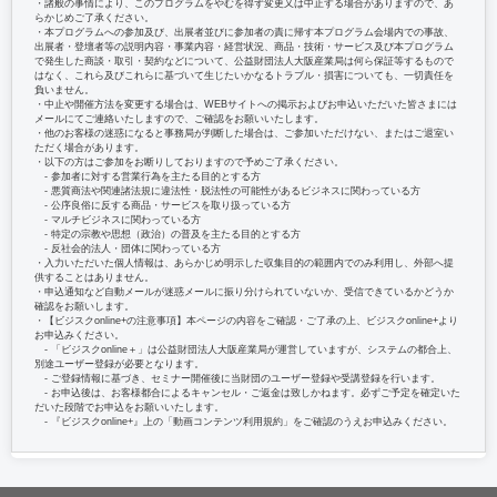
・諸般の事情により、このプログラムをやむを得ず変更又は中止する場合がありますので、あ
らかじめご了承ください。
・本プログラムへの参加及び、出展者並びに参加者の責に帰す本プログラム会場内での事故、
出展者・登壇者等の説明内容・事業内容・経営状況、商品・技術・サービス及び本プログラム
で発生した商談・取引・契約などについて、公益財団法人大阪産業局は何ら保証等するもので
はなく、これら及びこれらに基づいて生じたいかなるトラブル・損害についても、一切責任を
負いません。
・中止や開催方法を変更する場合は、WEBサイトへの掲示およびお申込いただいた皆さまには
メールにてご連絡いたしますので、ご確認をお願いいたします。
・他のお客様の迷惑になると事務局が判断した場合は、ご参加いただけない、またはご退室い
ただく場合があります。
・以下の方はご参加をお断りしておりますので予めご了承ください。
‐ 参加者に対する営業行為を主たる目的とする方
‐ 悪質商法や関連諸法規に違法性・脱法性の可能性があるビジネスに関わっている方
‐ 公序良俗に反する商品・サービスを取り扱っている方
‐ マルチビジネスに関わっている方
‐ 特定の宗教や思想（政治）の普及を主たる目的とする方
‐ 反社会的法人・団体に関わっている方
・入力いただいた個人情報は、あらかじめ明示した収集目的の範囲内でのみ利用し、外部へ提
供することはありません。
・申込通知など自動メールが迷惑メールに振り分けられていないか、受信できているかどうか
確認をお願いします。
・【ビジスクonline+の注意事項】本ページの内容をご確認・ご了承の上、ビジスクonline+より
お申込みください。
‐ 「ビジスクonline＋」は公益財団法人大阪産業局が運営していますが、システムの都合上、
別途ユーザー登録が必要となります。
‐ ご登録情報に基づき、セミナー開催後に当財団のユーザー登録や受講登録を行います。
‐ お申込後は、お客様都合によるキャンセル・ご返金は致しかねます。必ずご予定を確定いた
だいた段階でお申込をお願いいたします。
‐ 『ビジスクonline+』上の「動画コンテンツ利用規約」をご確認のうえお申込みください。