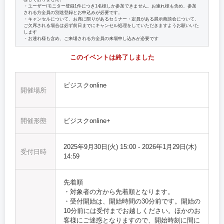
・ユーザー/モニター登録1件につき1名様しか参加できません。お連れ様も含め、参加
される方全員の別途登録とお申込みが必要です。
・キャンセルについて、お席に限りがあるセミナー・定員がある展示商談会について、
ご欠席される場合は必ず前日までにキャンセル処理をしていただきますようお願いいた
します
・お連れ様も含め、ご来場される方全員の来場申し込みが必要です
このイベントは終了しました
ビジスクonline
開催場所
開催形態
ビジスクonline+
2025年9月30日(火) 15:00
-
2026年1月29日(木)
受付日時
14:59
先着順
・対象者の方から先着順となります。
・受付開始は、開始時間の30分前です。開始の
10分前には受付までお越しください。ほかのお
客様にご迷惑となりますので、開始時刻に間に