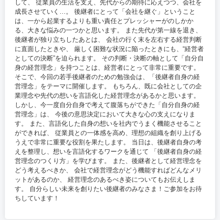
して、 従業員の生活を支え、先代からの期待に応えつつ、会社を
成長させていく…。 後継者にとって「会社を継ぐ」ということ
は、一から起業するよりも重い責任とプレッシャーがのしかか
る、大きな悩みの一つかと思います。 また先代が第一線を退き、
後継者が独り立ちしたあとは、 会社の行く末を左右する経営判断
に直面したときや、 厳しく困難な状況に陥ったときにも、“経営者
としての決断”を迫られます。 その判断・決断の軸として「自分自
身の経営理念」を持つことは、経営者にとって非常に重要です。
そこで、今回の若手後継者のための勉強会は、「後継者自身の経
営理念」をテーマに開催します。 もちろん、既に会社としての企
業理念や先代の想いを言語化した経営理念があるかと思います。
しかし、今一度自分自身で考えて腹落ちができた「自分自身の経
営理念」は、 今後の意思決定において大きな心の支えになりま
す。 また、言語化した自身の想いを社内でうまく機能させること
ができれば、 従業員との一体感を高め、理想の組織を創り上げる
うえで非常に重要な役割を果たします。 当日は、後継者自身の考
えを整理し、想いを言語化するワークを通じて 「後継者自身の経
営理念のつくり方」を学びます。 また、後継者として経営理念を
どう考えるべきか、 会社で経営理念がどう機能すればどんなメリ
ットがあるのか、 経営理念のあるべき姿についてもお伝えしま
す。 自分らしい未来を創りたい後継者のみなさま！ご参加をお待
ちしています！