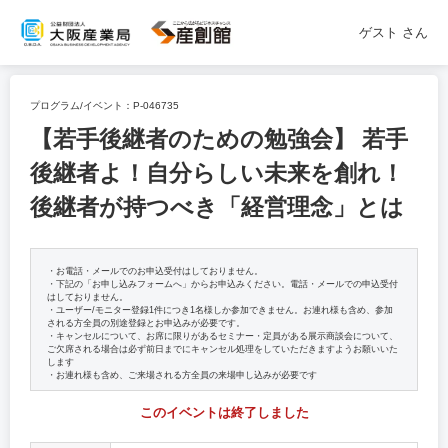
ゲスト
さん
プログラム/イベント：
P-046735
【若手後継者のための勉強会】 若手
後継者よ！自分らしい未来を創れ！
後継者が持つべき「経営理念」とは
・お電話・メールでのお申込受付はしておりません。
・下記の「お申し込みフォームへ」からお申込みください。電話・メールでの申込受付
はしておりません。
・ユーザー/モニター登録1件につき1名様しか参加できません。お連れ様も含め、参加
される方全員の別途登録とお申込みが必要です。
・キャンセルについて、お席に限りがあるセミナー・定員がある展示商談会について、
ご欠席される場合は必ず前日までにキャンセル処理をしていただきますようお願いいた
します
・お連れ様も含め、ご来場される方全員の来場申し込みが必要です
このイベントは終了しました