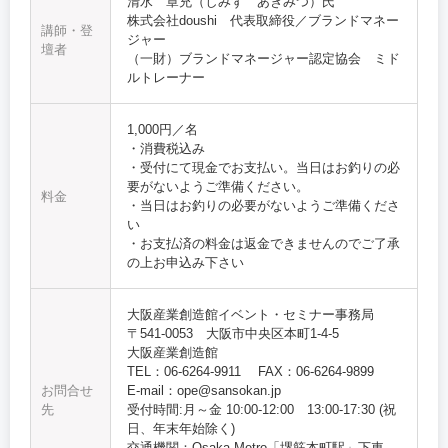
清水 章充（しみず あきみつ）氏
株式会社doushi 代表取締役／ブランドマネー
講師・登
ジャー
壇者
（一財）ブランドマネージャー認定協会 ミド
ルトレーナー
1,000円／名
・消費税込み
・受付にて現金でお支払い。当日はお釣りの必
要がないようご準備ください。
料金
・当日はお釣りの必要がないようご準備くださ
い
・お支払済の料金は返金できませんのでご了承
の上お申込み下さい
大阪産業創造館イベント・セミナー事務局
〒541-0053 大阪市中央区本町1-4-5
大阪産業創造館
TEL：06-6264-9911 FAX：06-6264-9899
お問合せ
E-mail：ope@sansokan.jp
先
受付時間:月～金 10:00‐12:00 13:00-17:30 (祝
日、年末年始除く)
交通機関：Osaka Metro「堺筋本町駅」下車