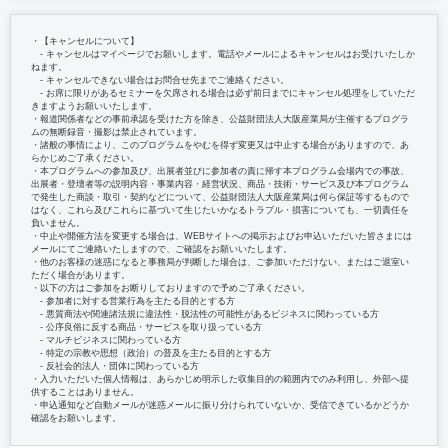
・【キャンセルについて】
‐ キャンセルはマイページでお願いします。電話やメールによるキャンセルはお受けいたしか
ねます。
‐ キャンセルできない場合はお問合せ先までご連絡ください。
‐ お席に限りがあるセミナーを欠席される場合は必ず前日までにキャンセル処理をしていただ
きますようお願いいたします。
・報道関係者などの事前承認を受けた方を除き、公益財団法人大阪産業局が主催するプログラ
ムの無断録音・撮影は禁止されています。
・諸般の事情により、このプログラムをやむを得ず変更又は中止する場合がありますので、あ
らかじめご了承ください。
・本プログラムへの参加及び、出展者並びに参加者の責に帰す本プログラム会場内での事故、
出展者・登壇者等の説明内容・事業内容・経営状況、商品・技術・サービス及び本プログラム
で発生した商談・取引・契約などについて、公益財団法人大阪産業局は何ら保証等するもので
はなく、これら及びこれらに基づいて生じたいかなるトラブル・損害についても、一切責任を
負いません。
・中止や開催方法を変更する場合は、WEBサイトへの掲示およびお申込いただいた皆さまには
メールにてご連絡いたしますので、ご確認をお願いいたします。
・他のお客様の迷惑になると事務局が判断した場合は、ご参加いただけない、またはご退室い
ただく場合があります。
・以下の方はご参加をお断りしておりますので予めご了承ください。
‐ 参加者に対する営業行為を主たる目的とする方
‐ 悪質商法や関連諸法規に違法性・脱法性の可能性があるビジネスに関わっている方
‐ 公序良俗に反する商品・サービスを取り扱っている方
‐ マルチビジネスに関わっている方
‐ 特定の宗教や思想（政治）の普及を主たる目的とする方
‐ 反社会的法人・団体に関わっている方
・入力いただいた個人情報は、あらかじめ明示した収集目的の範囲内でのみ利用し、外部へ提
供することはありません。
・申込通知など自動メールが迷惑メールに振り分けられていないか、受信できているかどうか
確認をお願いします。