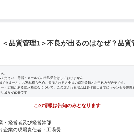
 ＜品質管理1＞不良が出るのはなぜ？品質
せん。
みください。電話・メールでの申込受付はしておりません。
参加できません。お連れ様も含め、参加される方全員の別途登録とお申込みが必要です。
ナー・定員がある展示商談会について、ご欠席される場合は必ず前日までにキャンセル処理
申し込みが必要です
この情報は告知のみとなります
業・経営者及び経営幹部
り企業の現場責任者・工場長