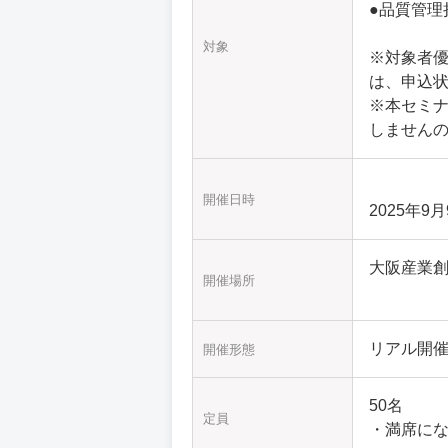
●品質管理
対象
※対象者
は、申込
※本セミ
しません
開催日時
2025年9月
大阪産業創
開催場所
リアル開
開催形態
50名
定員
・満席に