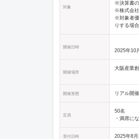
※決算書
対象
※株式会
※対象者
りする場
開催日時
2025年10
大阪産業創
開催場所
リアル開
開催形態
50名
定員
・満席に
2025年8月2
受付日時