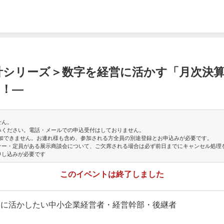
計シリーズ＞数字を経営に活かす「月次決算
る！―
せん。
みください。電話・メールでの申込受付はしておりません。
参加できません。お連れ様も含め、参加される方全員の別途登録とお申込みが必要です。
ナー・定員がある展示商談会について、ご欠席される場合は必ず前日までにキャンセル処理
申し込みが必要です
このイベントは終了しました
営に活かしたい中小企業経営者・経営幹部・後継者