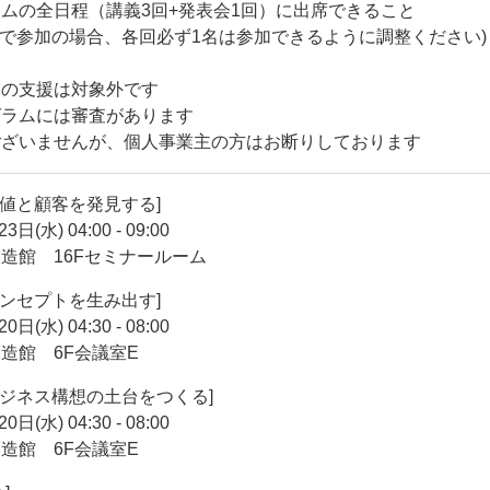
ムの全日程（講義3回+発表会1回）に出席できること
名で参加の場合、各回必ず1名は参加できるように調整ください)
業の支援は対象外です
グラムには審査があります
ございませんが、個人事業主の方はお断りしております
価値と顧客を発見する
]
23日(水)
04:00
-
09:00
造館 16Fセミナールーム
コンセプトを生み出す
]
20日(水)
04:30
-
08:00
造館 6F会議室E
ビジネス構想の土台をつくる
]
20日(水)
04:30
-
08:00
造館 6F会議室E