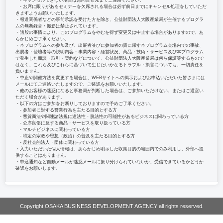
‐ キャンセルできない場合はお問合せ先までご連絡ください。
‐ お席に限りがあるセミナーを欠席される場合は必ず前日までにキャンセル処理をしていただ
きますようお願いいたします。
・報道関係者などの事前承認を受けた方を除き、公益財団法人大阪産業局が主催するプログラ
ムの無断録音・撮影は禁止されています。
・諸般の事情により、このプログラムをやむを得ず変更又は中止する場合がありますので、あ
らかじめご了承ください。
・本プログラムへの参加及び、出展者並びに参加者の責に帰す本プログラム会場内での事故、
出展者・登壇者等の説明内容・事業内容・経営状況、商品・技術・サービス及び本プログラム
で発生した商談・取引・契約などについて、公益財団法人大阪産業局は何ら保証等するもので
はなく、これら及びこれらに基づいて生じたいかなるトラブル・損害についても、一切責任を
負いません。
・中止や開催方法を変更する場合は、WEBサイトへの掲示およびお申込いただいた皆さまには
メールにてご連絡いたしますので、ご確認をお願いいたします。
・他のお客様の迷惑になると事務局が判断した場合は、ご参加いただけない、またはご退室い
ただく場合があります。
・以下の方はご参加をお断りしておりますので予めご了承ください。
‐ 参加者に対する営業行為を主たる目的とする方
‐ 悪質商法や関連諸法規に違法性・脱法性の可能性があるビジネスに関わっている方
‐ 公序良俗に反する商品・サービスを取り扱っている方
‐ マルチビジネスに関わっている方
‐ 特定の宗教や思想（政治）の普及を主たる目的とする方
‐ 反社会的法人・団体に関わっている方
・入力いただいた個人情報は、あらかじめ明示した収集目的の範囲内でのみ利用し、外部へ提
供することはありません。
・申込通知など自動メールが迷惑メールに振り分けられていないか、受信できているかどうか
確認をお願いします。
Copyright OSAKA BUSINESS DEVELOPMENT AGENCY all rights reserved.