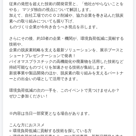
従来の発想を超えた技術の開発背景と、「他社がやらないことを
やる」 マツダ独自の視点について解説します。
加えて、自社工場でのＣＯ２削減や、協力企業を巻き込んだ脱炭
素への取り組みについても掘り下げ、
ものづくり企業が今向き合うべき視点を示します。
さらにその後、約10者の企業・機関が、環境負荷低減に貢献する
技術や、
企業の脱炭素戦略を支える最新ソリューションを、展示ブースと
ショートプレゼンテーションで発表！
バイオマスプラスチックの高機能化や廃棄物を活用した技術など
持続可能なものづくりを加速させる技術が集結します。
新規事業や製品開発のほか、脱炭素の取り組みを支えるパートナ
ーとの出会いの場として活用できます。
環境負荷低減の次の一手を、このイベントで見つけませんか？
ぜひご参加ください！
※内容は当日一部変更となる場合があります。
こんな方におススメ
○ 環境負荷低減に貢献する技術を探している方