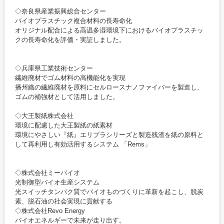
◇奈良県産業振興総合センター
バイオプラスチック複合材料の長寿命化
オリジナル配合による高温多湿環境下におけるバイオプラスチッ
クの長寿命化を評価・実証しました。
◇兵庫県工業技術センター
繊維廃材でゴム材料の高機能化を実現
播州織の繊維廃材を原料にセルロースナノファイバーを製造し、
ゴムの補強材として活用しました。
◇大王製紙株式会社
環境に配慮した大王製紙の紙素材
環境にやさしい『紙』エリプラシリーズと製造残渣を紙の原料と
して再利用し有効活用するシステム 「Rems」
◇株式会社ミーバイオ
光制御型バイオ生産システム
光スイッチタンパク質でバイオものづくりに革新を起こし、脱炭
素、脱石油の社会実現に貢献する
◇株式会社Revo Energy
バイオエネルギーで未来が走り出す。