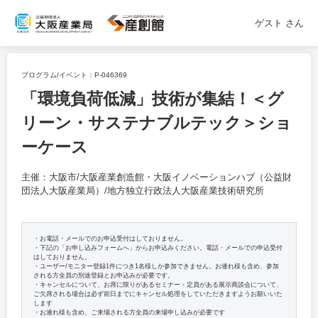
ゲスト
さん
プログラム/イベント：
P-046369
「環境負荷低減」技術が集結！＜グ
リーン・サステナブルテック＞ショ
ーケース
主催：大阪市/大阪産業創造館・大阪イノベーションハブ（公益財
団法人大阪産業局）/地方独立行政法人大阪産業技術研究所
・お電話・メールでのお申込受付はしておりません。
・下記の「お申し込みフォームへ」からお申込みください。電話・メールでの申込受付
はしておりません。
・ユーザー/モニター登録1件につき1名様しか参加できません。お連れ様も含め、参加
される方全員の別途登録とお申込みが必要です。
・キャンセルについて、お席に限りがあるセミナー・定員がある展示商談会について、
ご欠席される場合は必ず前日までにキャンセル処理をしていただきますようお願いいた
します
・お連れ様も含め、ご来場される方全員の来場申し込みが必要です