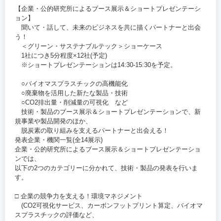
【企業・公的研究所によるブース展示＆ショートプレゼンテーシ
ョン】
聞いて・話して、未来のビジネスを共に描くパートナーと出会
う！
＜グリーン・サステナブルテック＞ショーケース
1社につき5分程度×12社(予定)
※ショートプレゼンテーションは14:30-15:30を予定。
○バイオマスプラスチックの高機能化
○廃棄物を活用した新たな製品・技術
○CO2排出量・削減量の可視化 など
技術・製品のブース展示＆ショートプレゼンテーションで、新
規事業や製品開発のほか、
脱炭素の取り組みを支えるパートナーと出会える！
発表企業・機関一覧(全14展示)
企業・公的研究所によるブース展示＆ショートプレゼンテーショ
ンでは、
以下の2つのカテゴリーに分かれて、技術・製品の発表を行いま
す。
□ 企業の競争力を支える！環境マネジメント
(CO2可視化サービス、カーボンフットプリント算定、バイオマ
スプラスチックの評価など、