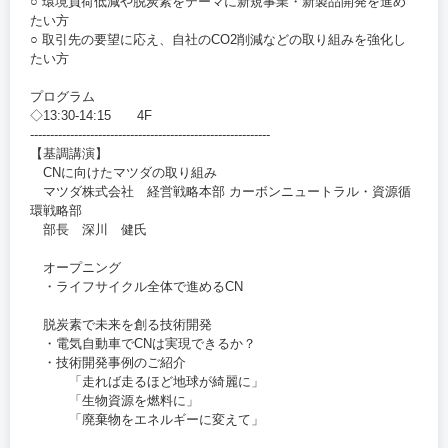
○ 環境負荷低減や脱炭素をテーマに新規事業・新製品開発を進め
たい方
○ 取引先の要望に応え、自社のCO2削減などの取り組みを強化し
たい方
プログラム
◇13:30-14:15 4F
------------------------------------------------------------
【基調講演】
CNに向けたマツダの取り組み
マツダ株式会社 経営戦略本部 カーボンニュートラル・資源循
環戦略部
部長 深川 健氏
オープニング
・ライフサイクル全体で進めるCN
脱炭素で未来を創る技術開発
・電気自動車でCNは実現できるか？
・技術開発事例のご紹介
「走れば走るほど地球が綺麗に」
「生物資源を燃料に」
「廃棄物をエネルギーに変えて」