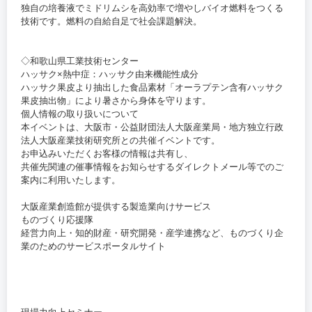
独自の培養液でミドリムシを高効率で増やしバイオ燃料をつくる
技術です。燃料の自給自足で社会課題解決。
◇和歌山県工業技術センター
ハッサク×熱中症：ハッサク由来機能性成分
ハッサク果皮より抽出した食品素材「オーラプテン含有ハッサク
果皮抽出物」により暑さから身体を守ります。
個人情報の取り扱いについて
本イベントは、大阪市・公益財団法人大阪産業局・地方独立行政
法人大阪産業技術研究所との共催イベントです。
お申込みいただくお客様の情報は共有し、
共催先関連の催事情報をお知らせするダイレクトメール等でのご
案内に利用いたします。
大阪産業創造館が提供する製造業向けサービス
ものづくり応援隊
経営力向上・知的財産・研究開発・産学連携など、ものづくり企
業のためのサービスポータルサイト