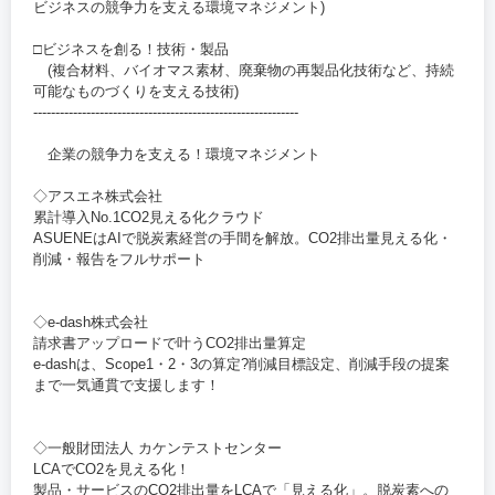
ビジネスの競争力を支える環境マネジメント)
□ビジネスを創る！技術・製品
(複合材料、バイオマス素材、廃棄物の再製品化技術など、持続
可能なものづくりを支える技術)
------------------------------------------------------------
企業の競争力を支える！環境マネジメント
◇アスエネ株式会社
累計導入No.1CO2見える化クラウド
ASUENEはAIで脱炭素経営の手間を解放。CO2排出量見える化・
削減・報告をフルサポート
◇e-dash株式会社
請求書アップロードで叶うCO2排出量算定
e-dashは、Scope1・2・3の算定?削減目標設定、削減手段の提案
まで一気通貫で支援します！
◇一般財団法人 カケンテストセンター
LCAでCO2を見える化！
製品・サービスのCO2排出量をLCAで「見える化」。脱炭素への