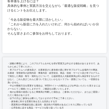
客単価を上げるには？
具体的な事例と実践方法を交えながら「最適な販促戦略」を見つ
けるヒントをお伝えします。
「今ある販促物を最大限に活かしたい」
「これから販促に力を入れたいけれど、何から始めればいいか分
からない」
そんな皆さまのご参加をお待ちしております。
・諸般の事情により、このプログラムをやむを得ず変更又は中止する場合がありますので、あ
らかじめご了承ください。
・本プログラムへの参加及び、出展者並びに参加者の責に帰す本プログラム会場内での事故、
出展者・登壇者等の説明内容・事業内容・経営状況、商品・技術・サービス及び本プログラム
で発生した商談・取引・契約などについて、公益財団法人大阪産業局は何ら保証等するもので
はなく、これら及びこれらに基づいて生じたいかなるトラブル・損害についても、一切責任を
負いません。
・中止や開催方法を変更する場合は、WEBサイトへの掲示およびお申込いただいた皆さまには
メールにてご連絡いたしますので、ご確認をお願いいたします。
・他のお客様の迷惑になると事務局が判断した場合は、ご参加いただけない、またはご退室い
ただく場合があります。
・以下の方はご参加をお断りしておりますので予めご了承ください。
‐ 参加者に対する営業行為を主たる目的とする方
‐ 悪質商法や関連諸法規に違法性・脱法性の可能性があるビジネスに関わっている方
‐ 公序良俗に反する商品・サービスを取り扱っている方