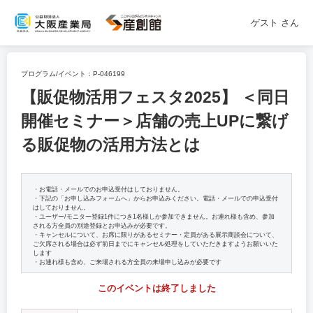
ゲスト
さん
プログラム/イベント：
P-046199
【販促物活用フェスタ2025】 ＜同日
開催セミナー＞店舗の売上UPに繋げ
る販促物の活用方法とは
・お電話・メールでのお申込受付はしておりません。
・下記の「お申し込みフォームへ」からお申込みください。電話・メールでの申込受付
はしておりません。
・ユーザー/モニター登録1件につき1名様しか参加できません。お連れ様も含め、参加
される方全員の別途登録とお申込みが必要です。
・キャンセルについて、お席に限りがあるセミナー・定員がある展示商談会について、
ご欠席される場合は必ず前日までにキャンセル処理をしていただきますようお願いいた
します
・お連れ様も含め、ご来場される方全員の来場申し込みが必要です
このイベントは終了しました