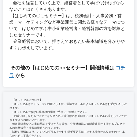
会社を経営していく上で、経営者として学ばなければなら
ないことはたくさんあります。
【はじめての〇〇セミナー】は、税務会計・人事労務・営
業・マーケティングなど事業運営に関わる様々なテーマにつ
いて、はじめて学ぶ中小企業経営者・経営幹部の方を対象と
したセミナーです。
企業経営において、押さえておきたい基本知識を分かりや
すくお伝えしています。
その他の【はじめての○○セミナー】開催情報は
コチ
ラ
から
・【キャンセルについて】
‐ キャンセルはマイページでお願いします。電話やメールによるキャンセルはお受けいたしか
ねます。
‐ キャンセルできない場合はお問合せ先までご連絡ください。
‐ お席に限りがあるセミナーを欠席される場合は必ず前日までにキャンセル処理をしていただ
きますようお願いいたします。
・報道関係者などの事前承認を受けた方を除き、公益財団法人大阪産業局が主催するプログラ
ムの無断録音・撮影は禁止されています。
・諸般の事情により、このプログラムをやむを得ず変更又は中止する場合がありますので、あ
らかじめご了承ください。