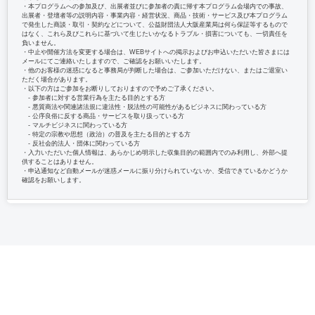
・本プログラムへの参加及び、出展者並びに参加者の責に帰す本プログラム会場内での事故、
出展者・登壇者等の説明内容・事業内容・経営状況、商品・技術・サービス及び本プログラム
で発生した商談・取引・契約などについて、公益財団法人大阪産業局は何ら保証等するもので
はなく、これら及びこれらに基づいて生じたいかなるトラブル・損害についても、一切責任を
負いません。
・中止や開催方法を変更する場合は、WEBサイトへの掲示およびお申込いただいた皆さまには
メールにてご連絡いたしますので、ご確認をお願いいたします。
・他のお客様の迷惑になると事務局が判断した場合は、ご参加いただけない、またはご退室い
ただく場合があります。
・以下の方はご参加をお断りしておりますので予めご了承ください。
‐ 参加者に対する営業行為を主たる目的とする方
‐ 悪質商法や関連諸法規に違法性・脱法性の可能性があるビジネスに関わっている方
‐ 公序良俗に反する商品・サービスを取り扱っている方
‐ マルチビジネスに関わっている方
‐ 特定の宗教や思想（政治）の普及を主たる目的とする方
‐ 反社会的法人・団体に関わっている方
・入力いただいた個人情報は、あらかじめ明示した収集目的の範囲内でのみ利用し、外部へ提
供することはありません。
・申込通知など自動メールが迷惑メールに振り分けられていないか、受信できているかどうか
確認をお願いします。