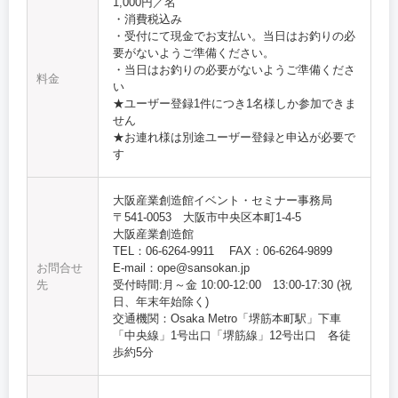
1,000円／名
・消費税込み
・受付にて現金でお支払い。当日はお釣りの必
要がないようご準備ください。
・当日はお釣りの必要がないようご準備くださ
料金
い
★ユーザー登録1件につき1名様しか参加できま
せん
★お連れ様は別途ユーザー登録と申込が必要で
す
大阪産業創造館イベント・セミナー事務局
〒541-0053 大阪市中央区本町1-4-5
大阪産業創造館
TEL：06-6264-9911 FAX：06-6264-9899
お問合せ
E-mail：ope@sansokan.jp
先
受付時間:月～金 10:00‐12:00 13:00-17:30 (祝
日、年末年始除く)
交通機関：Osaka Metro「堺筋本町駅」下車
「中央線」1号出口「堺筋線」12号出口 各徒
歩約5分