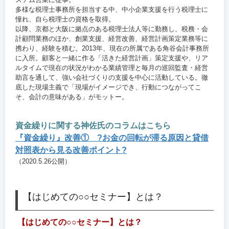
多様な税理士事務所を担当する中、中小企業支援を行う税理士に
憧れ、自ら税理士の資格を取得。
以降、京都と大阪に拠点のある税理士法人等に勤務し、税務・会
計顧問業務のほか、創業支援、経営改善、経営計画策定業務等に
携わり、経験を積む。2013年、現在の所属である角谷会計事務所
に入所。顧客と一緒に作る「活きた経営計画」策定支援や、リア
ルタイムで現在の状況がわかる業績管理と毎月の巡回監査・経営
助言を通して、強い会社づくりの支援を中心に活動している。徹
底した現場主義で「現場がイメージでき、行動につながってこ
そ、会計の意味がある」がモットー。
資金繰りに関する神佐氏のコラムはこちら
『資金繰り』改善① ?お金の回転が滞る原因と貸借
対照表から見る改善ポイント?
（2020.5.26公開）
【はじめての○○セミナー】とは？
【はじめての○○セミナー】とは？