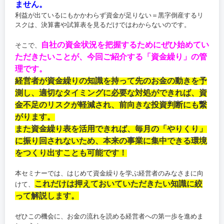
ません。
利益が出ているにもかかわらず資金が足りない＝黒字倒産するリ
スクは、決算書や試算表を見るだけではわからないのです。
自社の資金状況を把握するためにぜひ始めてい
そこで、
ただきたいことが、今回ご紹介する「資金繰り」の管
理です。
経営者が資金繰りの知識を持って先のお金の動きを予
測し、適切なタイミングに必要な対処ができれば、資
金不足のリスクが軽減され、前向きな投資判断にも繋
がります。
また資金繰り表を活用できれば、毎月の「やりくり」
に振り回されないため、本来の事業に集中できる環境
をつくり出すことも可能です！
本セミナーでは、はじめて資金繰りを学ぶ経営者のみなさまに向
これだけは押えておいていただきたい知識に絞
けて、
って解説します。
ぜひこの機会に、お金の流れを読める経営者への第一歩を進めま